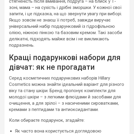
стягненість після вмивання, подруга – на блиск у Т-
зоні, мама – на сухість і дрібні зморшки. У кожної свої
запити, і це підказка, на що звернути увагу при виборі.
Якщо зовсім не знаєш її потреб, завжди виручає
універсальний набір подарунковий із гідрофільною
олією, ніжною пінкою та базовим кремом. Такі засоби
делікатні, підходять майже всім і не викликають
подразнень.
Кращі подарункові набори для
дівчат: як не прогадати
Серед косметичних подарункових наборів Hillary
Cosmetics можна знайти ідеальний варіант для різного
віку та стану шкіри. Бренд пропонує комплекти для
молодої шкіри – з легкими флюїдами й засобами для
очищення, а для зрілої – з насиченими сироватками,
кремами з пептидами та антиоксидантами.
Коли обираєте подарунок, згадайте:
Як часто вона користується доглядовою