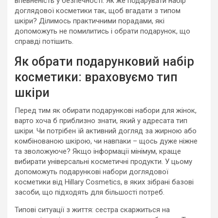
впевненість у безпечності. Як же подарувати набір
доглядової косметики так, щоб вгадати з типом
шкіри? Ділимось практичними порадами, які
допоможуть не помилитись і обрати подарунок, що
справді потішить.
Як обрати подарунковий набір
косметики: враховуємо тип
шкіри
Перед тим як обирати подарункові набори для жінок,
варто хоча б приблизно знати, який у адресата тип
шкіри. Чи потрібен їй активний догляд за жирною або
комбінованою шкірою, чи навпаки – щось дуже ніжне
та зволожуюче? Якщо інформації мінімум, краще
вибирати універсальні косметичні продукти. У цьому
допоможуть подарункові набори доглядової
косметики від Hillary Cosmetics, в яких зібрані базові
засоби, що підходять для більшості потреб.
Типові ситуації з життя: сестра скаржиться на