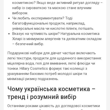
косметикою? Якщо веде активний ритуал догляду –
набір із сироваткою та маскою стане влучним
вибором.
Чи любить експериментувати? Тоді
багатофункціональні продукти, наприклад,
універсальні масла чи кислотні пілінги, потішать.
Вказує на чутливість шкіри? Натуральна косметика
Хіларі із мінімумом алергенів та делікатним складом
– безпечний вибір.
Подарункові набори для дівчат частіше включають
легкі текстури, продукти для щоденного використання:
міцелярна вода, гелі для вмивання, легкі флюїди чи
тоніки. Hillary Cosmetics формує такі колекції з
урахуванням базових потреб молодої шкіри та
мінімізації ризику подразнень.
Чому українська косметика –
тренд і розумний вибір
Останніми роками цікавість до доглядової косметики