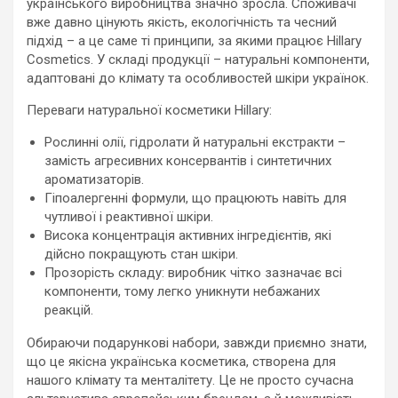
українського виробництва значно зросла. Споживачі
вже давно цінують якість, екологічність та чесний
підхід – а це саме ті принципи, за якими працює Hillary
Cosmetics. У складі продукції – натуральні компоненти,
адаптовані до клімату та особливостей шкіри українок.
Переваги натуральної косметики Hillary:
Рослинні олії, гідролати й натуральні екстракти –
замість агресивних консервантів і синтетичних
ароматизаторів.
Гіпоалергенні формули, що працюють навіть для
чутливої і реактивної шкіри.
Висока концентрація активних інгредієнтів, які
дійсно покращують стан шкіри.
Прозорість складу: виробник чітко зазначає всі
компоненти, тому легко уникнути небажаних
реакцій.
Обираючи подарункові набори, завжди приємно знати,
що це якісна українська косметика, створена для
нашого клімату та менталітету. Це не просто сучасна