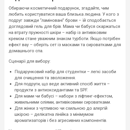
Обираючи косметичний подарунок, згадайте, чим
любить користуватися ваша близька людина. У кого з
подруг завжди “ламіновані” брови – їй сподобається
доглядовий гель для брів. Мама чи бабуся скаржаться
на втрату пружності шкіри – набір із антивіковим
кремом стане уважним знаком турботи. Якщо потрібен
ефект вау – оберіть сет із масками та сироватками для
домашнього спа.
Сценарії для вибору:
Подарунковий набір для студентки – легкі засоби
для очищення та зволоження.
Для подруги, що веде активний спосіб життя –
продукти з антиоксидантами та SPF.
Для мами чи бабусі – набори з ліфтинг-ефектом,
живильними оліями, антивіковими сироватками.
Для жінки з чутливою чи схильною до алергій
шкірою – делікатна лінійка з мінімумом
ароматизаторів і без агресивних компонентів.