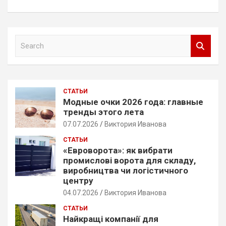
S
e
a
r
c
СТАТЬИ
h
Модные очки 2026 года: главные
тренды этого лета
07.07.2026
Виктория Иванова
СТАТЬИ
«Евроворота»: як вибрати
промислові ворота для складу,
виробництва чи логістичного
центру
04.07.2026
Виктория Иванова
СТАТЬИ
Найкращі компанії для