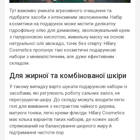
Тут важливо уникати агресивного очищення та
підібрати засоби з інтенсивним зволоженням. Набір
косметики на подарунок може містити делікатну
гідрофільну олію для демакіяжу, зволожувальний крем
з гіалуроновою кислотою, живильну маску на основі
натуральної олії авокадо, тонік без спирту. Hillary
Cosmetics пропонує такі косметичні подарункові
набори з мінімалістичним, але дуже ефективним
складом.
Для жирної та комбінованої шкіри
У такому випадку варто шукати подарункові набори із
засобами, які регулюють роботу сальних залоз, не
пересушуючи шкіру. До складу можуть входити легкі
гелі для вмивання з екстрактом чайного дерева,
матуючі тоніки, легкі креми-флюїди. Hillary Cosmetics
має кілька варіантів таких наборів, де кожен засіб
спрямований на балансування шкірного жиру й
підтримання чистоти пор.