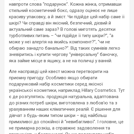
навпроти слова “подарунок”. Кожна жінка, отримавши
стильний косметичний бокс, одразу оцінює не лише
красиву упаковку, а й зміст. Чи підійде цей набір саме її
шкірі? Чи справді він якісний, безпечний, дієвий й
актуальний саме зараз? В голові миготять десятки
турботливих питань – “чи підійде її типу шкіри?”, “а
може у неї алергія на якийсь компонент?”, “чи не
обираю занадто банально?”. Від таких сумнівів легко
зневіритись і купити чергову “універсальну” баночку,
яка займе місце в ящику, а не на поличці у ванній.
Але насправді цей квест можна перетворити на
приємну пригоду. Особливо якщо обирати
подарунковий набір косметики серед якісної
української косметики, наприклад Hillary Cosmetics. Тут
є де розгулятись: продукція натуральна, адаптована
до різних потреб шкіри, виготовлена з любов’ю та з
урахуванням наших кліматичних реалій. Є рішення для
дівчат з будь-яким типом шкіри – від найбільш
примхливої до спокійної й “невибагливої”. І головне, це
не примарна розкіш, а справжнє задоволення та