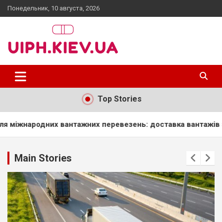
Skip
Понедельник, 10 августа, 2026
to
content
uiph.kiev.ua
Top Stories
жних перевезень: доставка вантажів з України до Європи
Main Stories