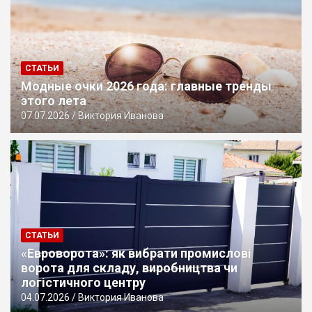
СТАТЬИ
Модные очки 2026 года: главные тренды
этого лета
07.07.2026
Виктория Иванова
СТАТЬИ
«Евроворота»: як вибрати промислові
ворота для складу, виробництва чи
логістичного центру
04.07.2026
Виктория Иванова