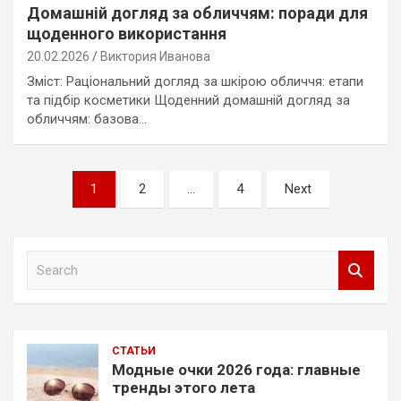
Домашній догляд за обличчям: поради для
щоденного використання
20.02.2026
Виктория Иванова
Зміст: Раціональний догляд за шкірою обличчя: етапи
та підбір косметики Щоденний домашній догляд за
обличчям: базова…
Навигация
1
2
…
4
Next
по
записям
S
e
a
r
c
СТАТЬИ
h
Модные очки 2026 года: главные
тренды этого лета