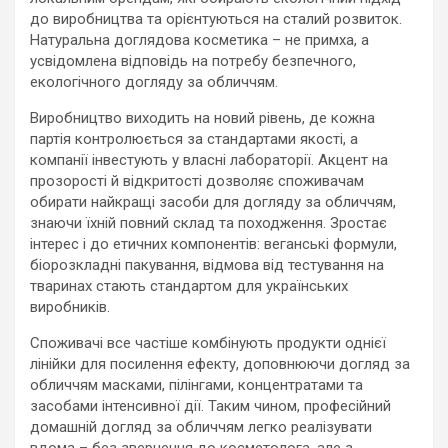
до виробництва та орієнтуються на сталий розвиток.
Натуральна доглядова косметика – не примха, а
усвідомлена відповідь на потребу безпечного,
екологічного догляду за обличчям.
Виробництво виходить на новий рівень, де кожна
партія контролюється за стандартами якості, а
компанії інвестують у власні лабораторії. Акцент на
прозорості й відкритості дозволяє споживачам
обирати найкращі засоби для догляду за обличчям,
знаючи їхній повний склад та походження. Зростає
інтерес і до етичних компонентів: веганські формули,
біорозкладні пакування, відмова від тестування на
тваринах стають стандартом для українських
виробників.
Споживачі все частіше комбінують продукти однієї
лінійки для посилення ефекту, доповнюючи догляд за
обличчям масками, пілінгами, концентратами та
засобами інтенсивної дії. Таким чином, професійний
домашній догляд за обличчям легко реалізувати
вдома – без звернення до косметолога, але з