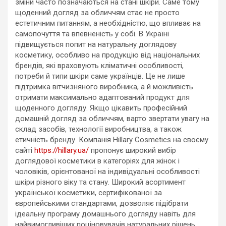
зміни часто позначаються на стані шкіри. Саме тому
щоденний догляд за обличчям стає не просто
естетичним питанням, а необхідністю, що впливає на
самопочуття та впевненість у собі. В Україні
підвищується попит на натуральну доглядову
косметику, особливо на продукцію від національних
брендів, які враховують кліматичні особливості,
потреби й типи шкіри саме українців. Це не лише
підтримка вітчизняного виробника, а й можливість
отримати максимально адаптований продукт для
щоденного догляду. Якщо цікавить професійний
домашній догляд за обличчям, варто звертати увагу на
склад засобів, технології виробництва, а також
етичність бренду. Компанія Hillary Cosmetics на своєму
сайті
https://hillary.ua/
пропонує широкий вибір
доглядової косметики в категоріях для жінок і
чоловіків, орієнтованої на індивідуальні особливості
шкіри різного віку та стану. Широкий асортимент
української косметики, сертифікованої за
європейськими стандартами, дозволяє підібрати
ідеальну програму домашнього догляду навіть для
найвимогливіших поціновувачів натуральних рішень.