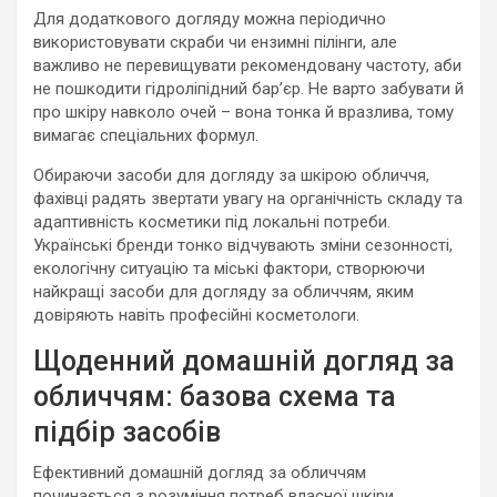
Для додаткового догляду можна періодично
використовувати скраби чи ензимні пілінги, але
важливо не перевищувати рекомендовану частоту, аби
не пошкодити гідроліпідний бар’єр. Не варто забувати й
про шкіру навколо очей – вона тонка й вразлива, тому
вимагає спеціальних формул.
Обираючи засоби для догляду за шкірою обличчя,
фахівці радять звертати увагу на органічність складу та
адаптивність косметики під локальні потреби.
Українські бренди тонко відчувають зміни сезонності,
екологічну ситуацію та міські фактори, створюючи
найкращі засоби для догляду за обличчям, яким
довіряють навіть професійні косметологи.
Щоденний домашній догляд за
обличчям: базова схема та
підбір засобів
Ефективний домашній догляд за обличчям
починається з розуміння потреб власної шкіри.