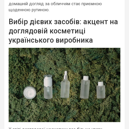
домашній догляд за обличчям стає приємною
щоденною рутиною.
Вибір дієвих засобів: акцент на
доглядовій косметиці
українського виробника