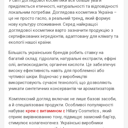
У світі доглядової косметики все більше уваги
приділяється етичності, натуральності та відповідності
локальним потребам. Доглядова косметика Україна –
це не просто гасло, а реальний тренд, який формує
нову культуру споживання. Серед найкращої
доглядової косметики варто зазначити продукцію з
сертифікованих інгредієнтів, адаптовану для клімату та
екології нашої країни.
Більшість українських брендів робить ставку на
багатий склад: гідролати, натуральні екстракти, ефірні
олії, антиоксиданти, органічні кислоти. Це забезпечує
високу ефективність навіть для проблемної або
чутливої шкіри. Водночас у виробництві
використовують сучасні технології, що дозволяють
уникати синтетичних консервантів чи ароматизаторів.
Комплексний догляд включає не лише базові засоби,
а й спеціалізовані продукти. Особливої популярності
набуває
крем с витамином с
Hillary Cosmetics , який
сприяє вирівнюванню тону, підвищує захисний бар’єр,
стимулює колагеногенез. Українські виробники