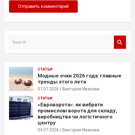
S
e
a
r
c
СТАТЬИ
h
Модные очки 2026 года: главные
тренды этого лета
07.07.2026
Виктория Иванова
СТАТЬИ
«Евроворота»: як вибрати
промислові ворота для складу,
виробництва чи логістичного
центру
04.07.2026
Виктория Иванова