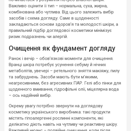
Важливо оцінити її тип – нормальна, суха, жирна,
комбінована або чутлива. Від цього залежить вибір
засобів і схема догляду. Саме в щоденності
закладаються основи здоров’я та молодості шкіри, а
правильний підбір доглядової косметики мінімізує
ризик подразнень чи алергій.
Очищення як фундамент догляду
Ранок і вечір – обов’язкові моменти для очищення.
Вранці шкіра потребує усунення себуму й нічних
метаболітів, увечері – ретельного зняття макіяжу, пилу
та забруднень. Засоби мають бути м’якими,
неагресивними, без агресивних ПАР. Гелі або пінки для
щоденного вмивання, гідрофільні олії, міцелярна вода
– ось надійний вибір.
Окрему увагу потрібно звернути на доглядову
косметику українського виробника: такі продукти
містять гіпоалергенні рослинні компоненти, які
делікатно діють навіть на чутливу чи реактивну шкіру.
Важливий нюанс – подвійне очищення, коли після