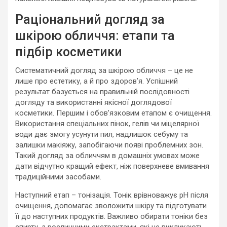
Раціональний догляд за
шкірою обличчя: етапи та
підбір косметики
Систематичний догляд за шкірою обличчя – це не
лише про естетику, а й про здоров’я. Успішний
результат базується на правильній послідовності
догляду та використанні якісної доглядової
косметики. Першим і обов’язковим етапом є очищення.
Використання спеціальних пінок, гелів чи міцелярної
води дає змогу усунути пил, надлишок себуму та
залишки макіяжу, запобігаючи появі проблемних зон.
Такий догляд за обличчям в домашніх умовах може
дати відчутно кращий ефект, ніж поверхневе вмивання
традиційними засобами.
Наступний етап – тонізація. Тонік врівноважує pH після
очищення, допомагає зволожити шкіру та підготувати
її до наступних продуктів. Важливо обирати тоніки без