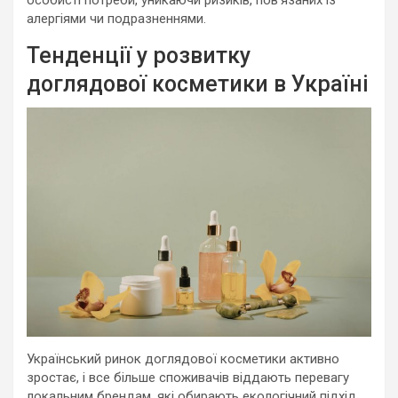
особисті потреби, уникаючи ризиків, пов’язаних із
алергіями чи подразненнями.
Тенденції у розвитку
доглядової косметики в Україні
Український ринок доглядової косметики активно
зростає, і все більше споживачів віддають перевагу
локальним брендам, які обирають екологічний підхід