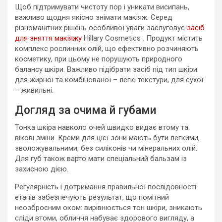
Щоб підтримувати чистоту пор і уникати висипань,
важливо щодня якісно знімати макіяж. Серед
різноманітних рішень особливої уваги заслуговує
засіб
для зняття макіяжу
Hillary Cosmetics . Продукт містить
комплекс рослинних олій, що ефективно розчиняють
косметику, при цьому не порушують природного
балансу шкіри. Важливо підібрати засіб під тип шкіри:
для жирної та комбінованої – легкі текстури, для сухої
– живильні.
Догляд за очима й губами
Тонка шкіра навколо очей швидко видає втому та
вікові зміни. Креми для цієї зони мають бути легкими,
зволожувальними, без силіконів чи мінеральних олій.
Для губ також варто мати спеціальний бальзам із
захисною дією.
Регулярність і дотримання правильної послідовності
етапів забезпечують результат, що помітний
неозброєним оком: вирівнюється тон шкіри, зникають
сліди втоми, обличчя набуває здорового вигляду, а