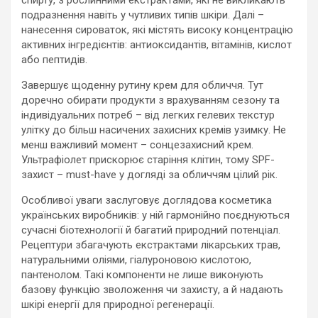
спирту, з рослинними екстрактами, які не викликають
подразнення навіть у чутливих типів шкіри. Далі –
нанесення сироваток, які містять високу концентрацію
активних інгредієнтів: антиоксидантів, вітамінів, кислот
або пептидів.
Завершує щоденну рутину крем для обличчя. Тут
доречно обирати продукти з врахуванням сезону та
індивідуальних потреб – від легких гелевих текстур
улітку до більш насичених захисних кремів узимку. Не
менш важливий момент – сонцезахисний крем.
Ультрафіолет прискорює старіння клітин, тому SPF-
захист – must-have у догляді за обличчям цілий рік.
Особливої уваги заслуговує доглядова косметика
українських виробників: у ній гармонійно поєднуються
сучасні біотехнології й багатий природний потенціал.
Рецептури збагачують екстрактами лікарських трав,
натуральними оліями, гіалуроновою кислотою,
пантенолом. Такі компоненти не лише виконують
базову функцію зволоження чи захисту, а й надають
шкірі енергії для природної регенерації.