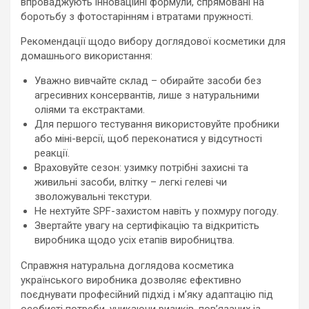
впроваджують інноваційні формули, спрямовані на
боротьбу з фотостарінням і втратами пружності.
Рекомендації щодо вибору доглядової косметики для
домашнього використання:
Уважно вивчайте склад – обирайте засоби без
агресивних консервантів, лише з натуральними
оліями та екстрактами.
Для першого тестування використовуйте пробники
або міні-версії, щоб переконатися у відсутності
реакції.
Враховуйте сезон: узимку потрібні захисні та
живильні засоби, влітку – легкі гелеві чи
зволожувальні текстури.
Не нехтуйте SPF-захистом навіть у похмуру погоду.
Звертайте увагу на сертифікацію та відкритість
виробника щодо усіх етапів виробництва.
Справжня натуральна доглядова косметика
українського виробника дозволяє ефективно
поєднувати професійний підхід і м’яку адаптацію під