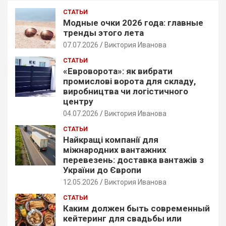
c
СТАТЬИ
h
Модные очки 2026 года: главные
тренды этого лета
07.07.2026
Виктория Иванова
СТАТЬИ
«Евроворота»: як вибрати
промислові ворота для складу,
виробництва чи логістичного
центру
04.07.2026
Виктория Иванова
СТАТЬИ
Найкращі компанії для
міжнародних вантажних
перевезень: доставка вантажів з
України до Європи
12.05.2026
Виктория Иванова
СТАТЬИ
Каким должен быть современный
кейтеринг для свадьбы или